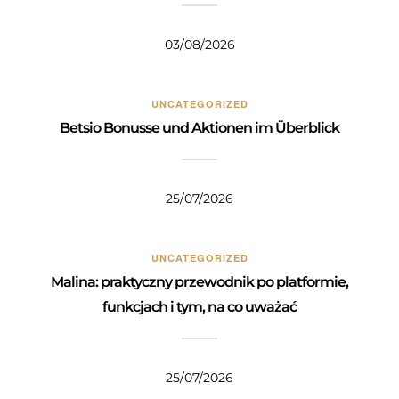
03/08/2026
UNCATEGORIZED
Betsio Bonusse und Aktionen im Überblick
25/07/2026
UNCATEGORIZED
Malina: praktyczny przewodnik po platformie,
funkcjach i tym, na co uważać
25/07/2026