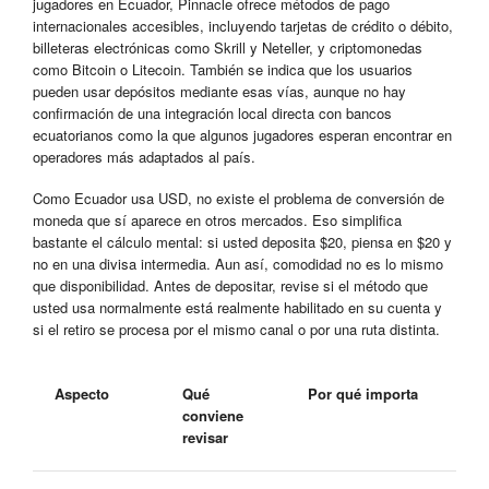
jugadores en Ecuador, Pinnacle ofrece métodos de pago
internacionales accesibles, incluyendo tarjetas de crédito o débito,
billeteras electrónicas como Skrill y Neteller, y criptomonedas
como Bitcoin o Litecoin. También se indica que los usuarios
pueden usar depósitos mediante esas vías, aunque no hay
confirmación de una integración local directa con bancos
ecuatorianos como la que algunos jugadores esperan encontrar en
operadores más adaptados al país.
Como Ecuador usa USD, no existe el problema de conversión de
moneda que sí aparece en otros mercados. Eso simplifica
bastante el cálculo mental: si usted deposita $20, piensa en $20 y
no en una divisa intermedia. Aun así, comodidad no es lo mismo
que disponibilidad. Antes de depositar, revise si el método que
usted usa normalmente está realmente habilitado en su cuenta y
si el retiro se procesa por el mismo canal o por una ruta distinta.
Aspecto
Qué
Por qué importa
conviene
revisar