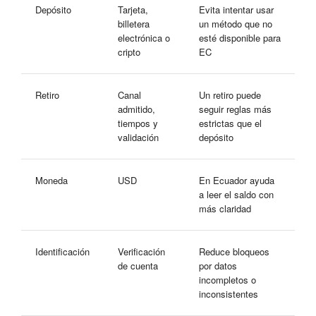
Depósito
Tarjeta,
Evita intentar usar
billetera
un método que no
electrónica o
esté disponible para
cripto
EC
Retiro
Canal
Un retiro puede
admitido,
seguir reglas más
tiempos y
estrictas que el
validación
depósito
Moneda
USD
En Ecuador ayuda
a leer el saldo con
más claridad
Identificación
Verificación
Reduce bloqueos
de cuenta
por datos
incompletos o
inconsistentes