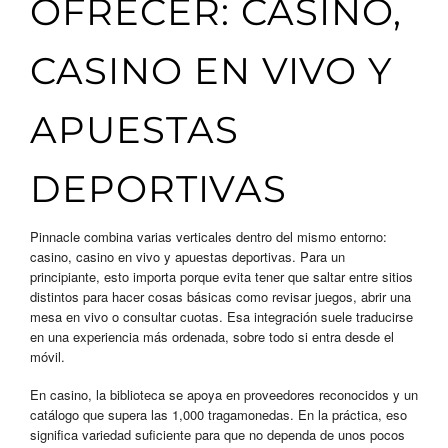
OFRECER: CASINO,
CASINO EN VIVO Y
APUESTAS
DEPORTIVAS
Pinnacle combina varias verticales dentro del mismo entorno:
casino, casino en vivo y apuestas deportivas. Para un
principiante, esto importa porque evita tener que saltar entre sitios
distintos para hacer cosas básicas como revisar juegos, abrir una
mesa en vivo o consultar cuotas. Esa integración suele traducirse
en una experiencia más ordenada, sobre todo si entra desde el
móvil.
En casino, la biblioteca se apoya en proveedores reconocidos y un
catálogo que supera las 1,000 tragamonedas. En la práctica, eso
significa variedad suficiente para que no dependa de unos pocos