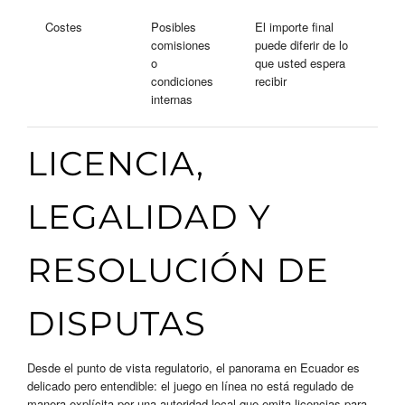
Costes
Posibles
El importe final
comisiones
puede diferir de lo
o
que usted espera
condiciones
recibir
internas
LICENCIA,
LEGALIDAD Y
RESOLUCIÓN DE
DISPUTAS
Desde el punto de vista regulatorio, el panorama en Ecuador es
delicado pero entendible: el juego en línea no está regulado de
manera explícita por una autoridad local que emita licencias para