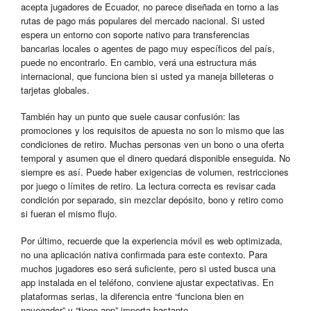
acepta jugadores de Ecuador, no parece diseñada en torno a las
rutas de pago más populares del mercado nacional. Si usted
espera un entorno con soporte nativo para transferencias
bancarias locales o agentes de pago muy específicos del país,
puede no encontrarlo. En cambio, verá una estructura más
internacional, que funciona bien si usted ya maneja billeteras o
tarjetas globales.
También hay un punto que suele causar confusión: las
promociones y los requisitos de apuesta no son lo mismo que las
condiciones de retiro. Muchas personas ven un bono o una oferta
temporal y asumen que el dinero quedará disponible enseguida. No
siempre es así. Puede haber exigencias de volumen, restricciones
por juego o límites de retiro. La lectura correcta es revisar cada
condición por separado, sin mezclar depósito, bono y retiro como
si fueran el mismo flujo.
Por último, recuerde que la experiencia móvil es web optimizada,
no una aplicación nativa confirmada para este contexto. Para
muchos jugadores eso será suficiente, pero si usted busca una
app instalada en el teléfono, conviene ajustar expectativas. En
plataformas serias, la diferencia entre “funciona bien en
navegador” y “tiene app” importa bastante.