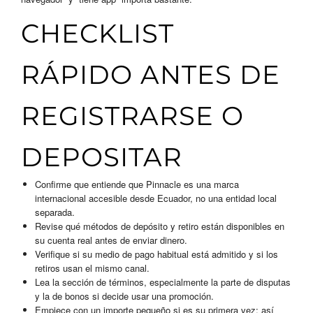
CHECKLIST
RÁPIDO ANTES DE
REGISTRARSE O
DEPOSITAR
Confirme que entiende que Pinnacle es una marca
internacional accesible desde Ecuador, no una entidad local
separada.
Revise qué métodos de depósito y retiro están disponibles en
su cuenta real antes de enviar dinero.
Verifique si su medio de pago habitual está admitido y si los
retiros usan el mismo canal.
Lea la sección de términos, especialmente la parte de disputas
y la de bonos si decide usar una promoción.
Empiece con un importe pequeño si es su primera vez; así