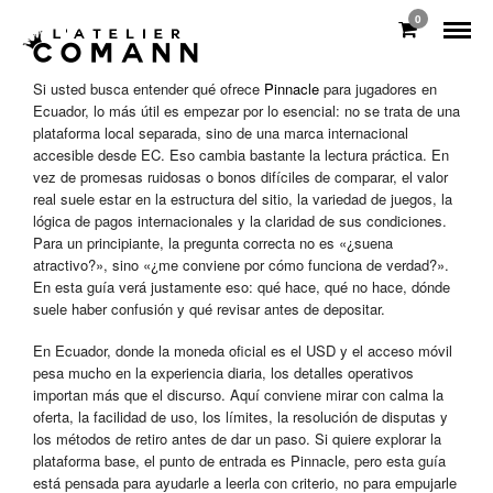
0
Si usted busca entender qué ofrece
Pinnacle
para jugadores en
Ecuador, lo más útil es empezar por lo esencial: no se trata de una
plataforma local separada, sino de una marca internacional
accesible desde EC. Eso cambia bastante la lectura práctica. En
vez de promesas ruidosas o bonos difíciles de comparar, el valor
real suele estar en la estructura del sitio, la variedad de juegos, la
lógica de pagos internacionales y la claridad de sus condiciones.
Para un principiante, la pregunta correcta no es «¿suena
atractivo?», sino «¿me conviene por cómo funciona de verdad?».
En esta guía verá justamente eso: qué hace, qué no hace, dónde
suele haber confusión y qué revisar antes de depositar.
En Ecuador, donde la moneda oficial es el USD y el acceso móvil
pesa mucho en la experiencia diaria, los detalles operativos
importan más que el discurso. Aquí conviene mirar con calma la
oferta, la facilidad de uso, los límites, la resolución de disputas y
los métodos de retiro antes de dar un paso. Si quiere explorar la
plataforma base, el punto de entrada es Pinnacle, pero esta guía
está pensada para ayudarle a leerla con criterio, no para empujarle