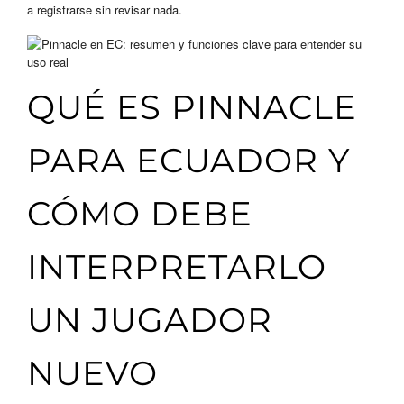
a registrarse sin revisar nada.
QUÉ ES PINNACLE
PARA ECUADOR Y
CÓMO DEBE
INTERPRETARLO
UN JUGADOR
NUEVO