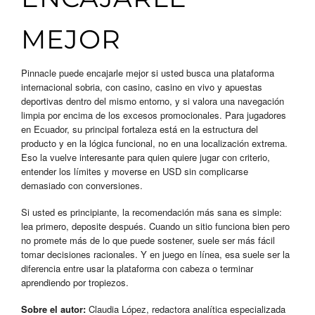
MEJOR
Pinnacle puede encajarle mejor si usted busca una plataforma
internacional sobria, con casino, casino en vivo y apuestas
deportivas dentro del mismo entorno, y si valora una navegación
limpia por encima de los excesos promocionales. Para jugadores
en Ecuador, su principal fortaleza está en la estructura del
producto y en la lógica funcional, no en una localización extrema.
Eso la vuelve interesante para quien quiere jugar con criterio,
entender los límites y moverse en USD sin complicarse
demasiado con conversiones.
Si usted es principiante, la recomendación más sana es simple:
lea primero, deposite después. Cuando un sitio funciona bien pero
no promete más de lo que puede sostener, suele ser más fácil
tomar decisiones racionales. Y en juego en línea, esa suele ser la
diferencia entre usar la plataforma con cabeza o terminar
aprendiendo por tropiezos.
Sobre el autor:
Claudia López, redactora analítica especializada