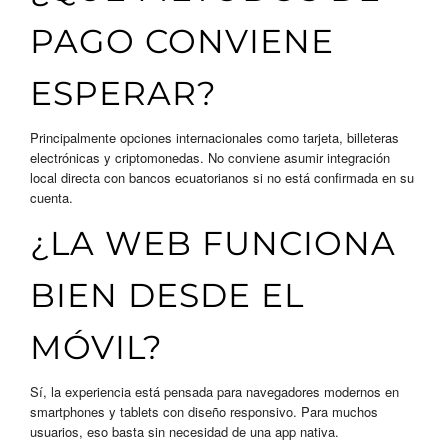
PAGO CONVIENE
ESPERAR?
Principalmente opciones internacionales como tarjeta, billeteras
electrónicas y criptomonedas. No conviene asumir integración
local directa con bancos ecuatorianos si no está confirmada en su
cuenta.
¿LA WEB FUNCIONA
BIEN DESDE EL
MÓVIL?
Sí, la experiencia está pensada para navegadores modernos en
smartphones y tablets con diseño responsivo. Para muchos
usuarios, eso basta sin necesidad de una app nativa.