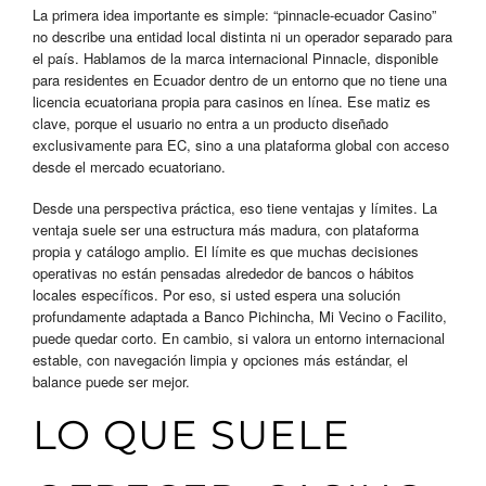
La primera idea importante es simple: “pinnacle-ecuador Casino”
no describe una entidad local distinta ni un operador separado para
el país. Hablamos de la marca internacional Pinnacle, disponible
para residentes en Ecuador dentro de un entorno que no tiene una
licencia ecuatoriana propia para casinos en línea. Ese matiz es
clave, porque el usuario no entra a un producto diseñado
exclusivamente para EC, sino a una plataforma global con acceso
desde el mercado ecuatoriano.
Desde una perspectiva práctica, eso tiene ventajas y límites. La
ventaja suele ser una estructura más madura, con plataforma
propia y catálogo amplio. El límite es que muchas decisiones
operativas no están pensadas alrededor de bancos o hábitos
locales específicos. Por eso, si usted espera una solución
profundamente adaptada a Banco Pichincha, Mi Vecino o Facilito,
puede quedar corto. En cambio, si valora un entorno internacional
estable, con navegación limpia y opciones más estándar, el
balance puede ser mejor.
LO QUE SUELE